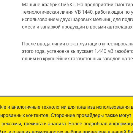
Машиненфабрик ГмбХ». На предприятии смонтир
технологическая линия VB 1440, работающая по у
использованием двух шаровых мельниц для подг
смеси и запаркой продукции в восьми автоклавах
После ввода линии в эксплуатацию и тестирован
этого года, установка выпускает 1.440 м3 газобет
одним из крупнейших газобетонных заводов на т
нные
Следите за новостями…
kie и аналогичные технологии для анализа использования в
ированных контентов. Сторонние провайдеры также могут 
х рекламы, трекинга и анализа. Более подробная информаци
йте, и о ваших возможностях выбора приведена в нашей Д