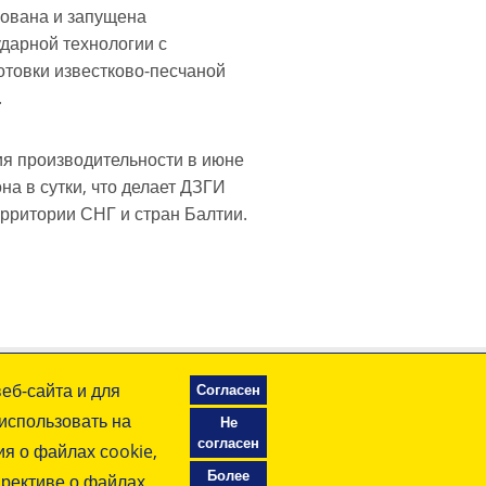
ована и запущена
дарной технологии с
отовки известково-песчаной
.
ия производительности в июне
она в сутки, что делает ДЗГИ
ерритории СНГ и стран Балтии.
еб-сайта и для
Согласен
использовать на
Не
согласен
я о файлах сookie,
Более
ирективе о файлах