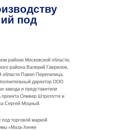
оизводству
лий под
ом районе Московской области,
кого района Валерий Гаврилов,
й области Павел Перепелица,
сполнительный директор ООО
и завода и представители
 проекта Оливер Штрототте и
ва Сергей Моцный.
 под торговой маркой
рмы «Маза-Хенке