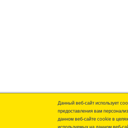
Контактные и регистрационные да
Данный веб-сайт использует coo
предприятия
предоставления вам персонализ
Общие коммерческие условия
данном веб-сайте cookie в целя
Политика конфиденциальности
используемых на данном веб-са