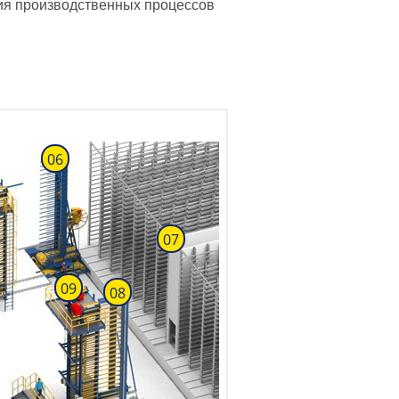
ция производственных процессов
06
07
09
08