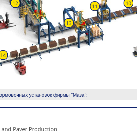
12
10
11
13
16
14
рмовочных установок фирмы "Маза":
 and Paver Production