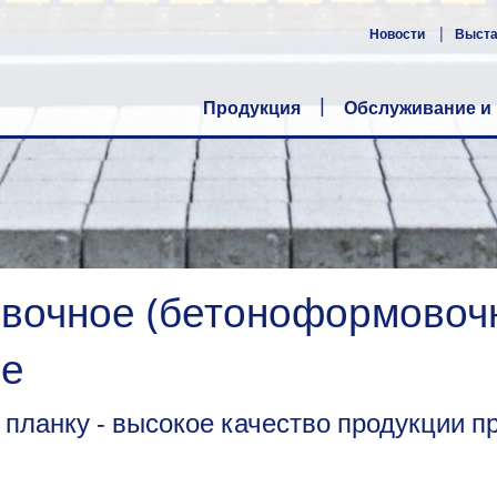
Новости
Выст
Продукция
Обслуживание и
очное (бетоноформовоч
ие
 планку - высокое качество продукции 
и