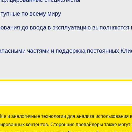
ступные по всему миру
рования до ввода в эксплуатацию выполняются 
апасными частями и поддержка постоянных Кли
нные
Следите за новостями…
kie и аналогичные технологии для анализа использования в
ированных контентов. Сторонние провайдеры также могут 