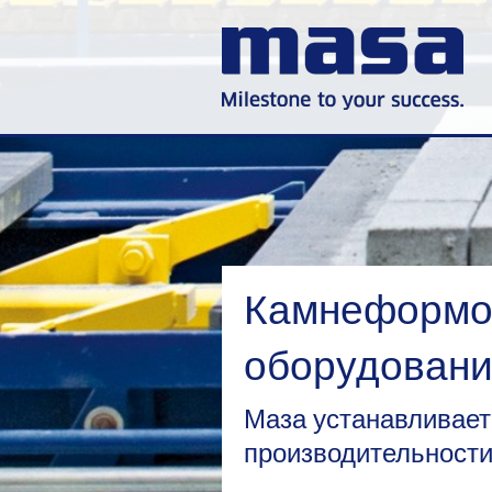
Камнеформов
оборудован
Маза устанавливает
производительност