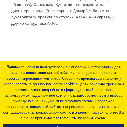
ой справа); Саидакмал Кутпитдинов – заместитель
директора завода (9-ый справа); Дамирбек Каримов –
руководитель проекта со стороны AKFA (3-ий справа) и
другие сотрудники AKFA.
Данный веб-сайт использует cookie и аналогичные технологии для
Контактные и регистрационные данные предприятия
анализа использования веб-сайта и для предоставления вам
персонализированных контентов. Сторонние провайдеры также могут
Общие коммерческие условия
использовать на данном веб-сайте cookie в целях рекламы, трекинга и
Политика конфиденциальности
анализа. Более подробная информация о файлах сookie,
Общие условия закупок
используемых на данном веб-сайте, и о ваших возможностях выбора
приведена в нашей Директиве о файлах cookie. Продолжая
Следите за новостями…
пользоваться нашим веб-сайтом, например, щелкнув на контент, вы
соглашаетесь с использованием cookie и аналогичных технологий. Вы
в любое время можете изменить настройки cookie.